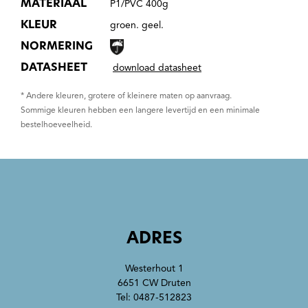
MATERIAAL
P1/PVC 400g
KLEUR
groen. geel.
NORMERING
DATASHEET
download datasheet
* Andere kleuren, grotere of kleinere maten op aanvraag.
Sommige kleuren hebben een langere levertijd en een minimale
bestelhoeveelheid.
ADRES
Westerhout 1
6651 CW Druten
Tel:
0487-512823