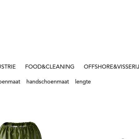
STRIE
FOOD&CLEANING
OFFSHORE&VISSERI
oenmaat
handschoenmaat
lengte