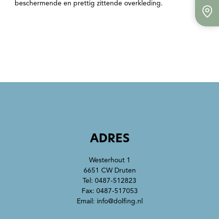
beschermende en prettig zittende overkleding.
ADRES
Westerhout 1
6651 CW Druten
Tel:
0487-512823
Fax: 0487-517053
Email:
info@dolfing.nl