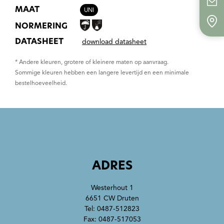
MAAT
UNI
NORMERING
DATASHEET
download datasheet
* Andere kleuren, grotere of kleinere maten op aanvraag.
Sommige kleuren hebben een langere levertijd en een minimale
bestelhoeveelheid.
ADRES
Westerhout 1
6651 CW Druten
Tel:
0487-512823
Fax: 0487-517053