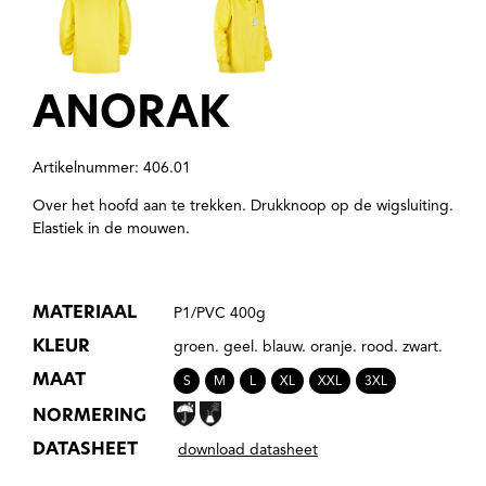
ANORAK
Artikelnummer: 406.01
Over het hoofd aan te trekken. Drukknoop op de wigsluiting.
Elastiek in de mouwen.
MATERIAAL
P1/PVC 400g
KLEUR
groen. geel. blauw. oranje. rood. zwart.
MAAT
S
M
L
XL
XXL
3XL
NORMERING
DATASHEET
download datasheet