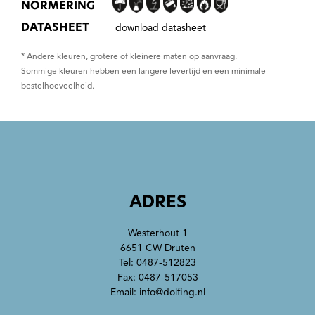
NORMERING
DATASHEET
download datasheet
* Andere kleuren, grotere of kleinere maten op aanvraag.
Sommige kleuren hebben een langere levertijd en een minimale
bestelhoeveelheid.
ADRES
Westerhout 1
6651 CW Druten
Tel:
0487-512823
Fax: 0487-517053
Email:
info@dolfing.nl