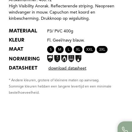
High Visibility Anorak. Reflecterende striping. Neopreen
windvanger in mouw. Capuchon met koord en
kinbescherming. Drukknoop op wigsluiting.
MATERIAAL
P3/ PVC 400g
KLEUR
Fl. Geel/navy blauw.
MAAT
S
M
L
XL
XXL
3XL
NORMERING
DATASHEET
download datasheet
* Andere kleuren, grotere of kleinere maten op aanvraag.
Sommige kleuren hebben een langere levertijd en een minimale
bestelhoeveelheid.